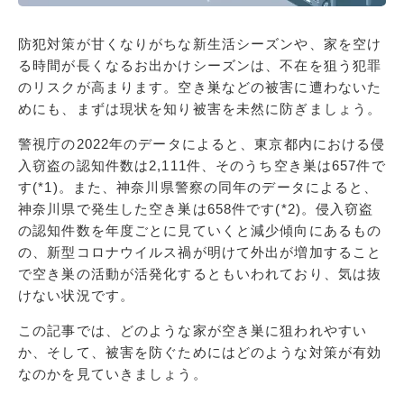
防犯対策が甘くなりがちな新生活シーズンや、家を空け
る時間が長くなるお出かけシーズンは、不在を狙う犯罪
のリスクが高まります。空き巣などの被害に遭わないた
めにも、まずは現状を知り被害を未然に防ぎましょう。
警視庁の2022年のデータによると、東京都内における侵
入窃盗の認知件数は2,111件、そのうち空き巣は657件で
す(*1)。また、神奈川県警察の同年のデータによると、
神奈川県で発生した空き巣は658件です(*2)。侵入窃盗
の認知件数を年度ごとに見ていくと減少傾向にあるもの
の、新型コロナウイルス禍が明けて外出が増加すること
で空き巣の活動が活発化するともいわれており、気は抜
けない状況です。
この記事では、どのような家が空き巣に狙われやすい
か、そして、被害を防ぐためにはどのような対策が有効
なのかを見ていきましょう。