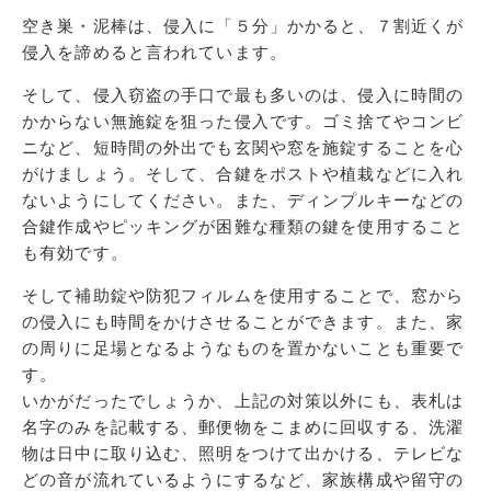
空き巣・泥棒は、侵入に「５分」かかると、７割近くが
侵入を諦めると言われています。
そして、侵入窃盗の手口で最も多いのは、侵入に時間の
かからない無施錠を狙った侵入です。ゴミ捨てやコンビ
ニなど、短時間の外出でも玄関や窓を施錠することを心
がけましょう。そして、合鍵をポストや植栽などに入れ
ないようにしてください。また、ディンプルキーなどの
合鍵作成やピッキングが困難な種類の鍵を使用すること
も有効です。
そして補助錠や防犯フィルムを使用することで、窓から
の侵入にも時間をかけさせることができます。また、家
の周りに足場となるようなものを置かないことも重要で
す。
いかがだったでしょうか、上記の対策以外にも、表札は
名字のみを記載する、郵便物をこまめに回収する、洗濯
物は日中に取り込む、照明をつけて出かける、テレビな
どの音が流れているようにするなど、家族構成や留守の