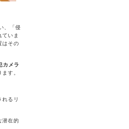
い、「侵
れていま
置はその
犯カメラ
ります。
されるリ
な潜在的