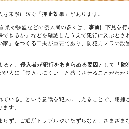
入を未然に防ぐ
「抑止効果」
があります。
き巣や強盗などの侵入者の多くは、
事前に下見
を行
保できるか」などを確認したうえで犯行に及ぶとさ
い家」をつくる工夫
が重要であり、防犯カメラの設
よると、
侵入者が犯行をあきらめる要因
として
「防
が犯人に「侵入しにくい」と感じさせることがわか
れている」という意識を犯人に与えることで、逮捕
ります。
まらず、ご近所トラブルやいたずらなど、さまざま