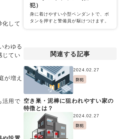
犯）
身に着けやすい小型ペンダントで、ボ
タンを押すと警備員が駆けつけます。
妙化して
いわゆる
関連する記事
感じてい
2024.02.27
庭が増え
防犯
空き巣・泥棒に狙われやすい家の
も活用で
特徴とは？
2024.02.27
防犯
果や設置