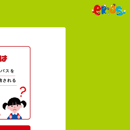
は
急バスを
信される
)